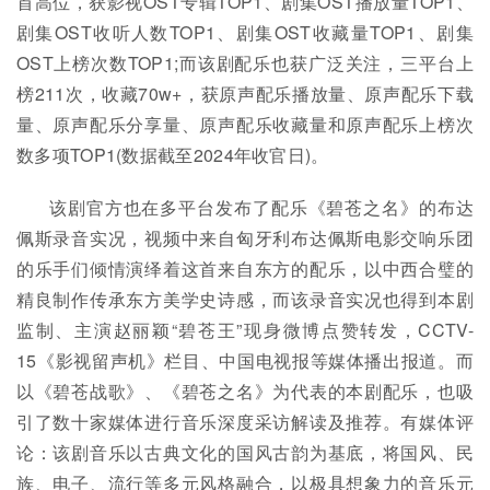
首高位，获影视OST专辑TOP1、剧集OST播放量TOP1、
剧集OST收听人数TOP1、剧集OST收藏量TOP1、剧集
OST上榜次数TOP1;而该剧配乐也获广泛关注，三平台上
榜211次，收藏70w+，获原声配乐播放量、原声配乐下载
量、原声配乐分享量、原声配乐收藏量和原声配乐上榜次
数多项TOP1(数据截至2024年收官日)。
该剧官方也在多平台发布了配乐《碧苍之名》的布达
佩斯录音实况，视频中来自匈牙利布达佩斯电影交响乐团
的乐手们倾情演绎着这首来自东方的配乐，以中西合璧的
精良制作传承东方美学史诗感，而该录音实况也得到本剧
监制、主演赵丽颖“碧苍王”现身微博点赞转发，CCTV-
15《影视留声机》栏目、中国电视报等媒体播出报道。而
以《碧苍战歌》、《碧苍之名》为代表的本剧配乐，也吸
引了数十家媒体进行音乐深度采访解读及推荐。有媒体评
论：该剧音乐以古典文化的国风古韵为基底，将国风、民
族、电子、流行等多元风格融合，以极具想象力的音乐元