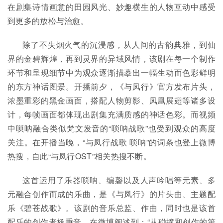
在剧集诗情画意的田园风光、妙趣横生的人物互动中感受
到更多的放松与治愈。
除了不失烟火气的沉浸感，从人间的古韵典雅，到仙
界的金碧辉煌，再到灵界的异域风情，该剧在每一个制作
环节和呈现细节中为观众逐渐描摹出一幅生动而色彩鲜明
的东方神话图景。开播前夕，《与凤行》官方发布片头，
浓墨重彩的黑金画面，搭配人物剪影、凤凰展翅等诸多设
计，每帧画面都体现出剧集充满质感的神话色彩。而视频
中唢呐融合类似梵文发音的“唢呐战歌”也受到观众的高度
关注。在开播当晚，“与凤行战歌 唢呐”的词条也登上微博
热搜，自此“与凤行OST”相关热搜不断。
这首运用了乐器唢呐、编磬以及人声吟唱等元素、多
元融合创作而成的乐曲，是《与凤行》的片头曲、主题配
乐《碧苍战歌》。该剧的音乐总监、作曲，同时也是该首
配乐的创作者杨秉音，在微博阐述到：“从碰撞和创作的第