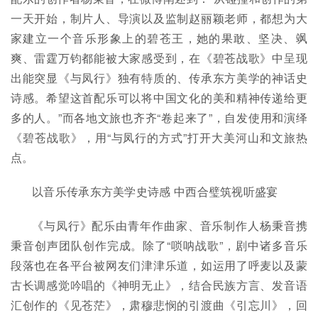
一天开始，制片人、导演以及监制赵丽颖老师，都想为大
家建立一个音乐形象上的碧苍王，她的果敢、坚决、飒
爽、雷霆万钧都能被大家感受到，在《碧苍战歌》中呈现
出能突显《与凤行》独有特质的、传承东方美学的神话史
诗感。希望这首配乐可以将中国文化的美和精神传递给更
多的人。”而各地文旅也齐齐“卷起来了”，自发使用和演绎
《碧苍战歌》，用“与凤行的方式”打开大美河山和文旅热
点。
以音乐传承东方美学史诗感 中西合璧筑视听盛宴
《与凤行》配乐由青年作曲家、音乐制作人杨秉音携
秉音创声团队创作完成。除了“唢呐战歌”，剧中诸多音乐
段落也在各平台被网友们津津乐道，如运用了呼麦以及蒙
古长调感觉吟唱的《神明无止》，结合民族方言、发音语
汇创作的《见苍茫》，肃穆悲悯的引渡曲《引忘川》，回