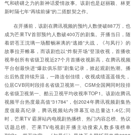
气和磅礴之力的新神话爱情故事。该剧也是赵丽颖、林更
新时隔七年“再续前缘”的二搭默契之作。
在开播前，该剧在腾讯视频的预约人数便破887万，也
成为芒果TV首部预约人数破400万的剧集。开播当日，随
着碧苍王沈璃一场酣畅淋漓的“逃婚”大战，《与凤行》的
故事拉开帷幕，而该剧也以“炸裂开场”登顶收视，首播收
视率创所有省级卫视近27个月首播收视新高，在腾讯视频
平台创最快进“爆款俱乐部”剧集记录，掀起观剧热潮。播
出后热度持续升温，一路连创佳绩，收视成绩遥遥领先，
位居CVB同时段排名省级卫视第一、CSM全国网同时段排
名省级卫视第一、酷云卫视平均收视率TOP1。该剧在腾讯
视频平台热度最高值“31784”，创2024年腾讯视频剧集热
度值最高纪录，腾讯视频站内弹幕互动总量达1.4亿;同
时，芒果TV 霸屏站内电视剧热播榜、热门内容总榜、热议
话题总榜、芒果TV电视剧开播主动搜索人数多项榜单