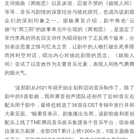
文诗插曲《两相思》以及诙谐、忍俊不禁的《嬉闹人间》
等等，音乐与剧情的深度结合与彼此烘托，也成为该剧观
众们的深刻印象之一。据杨秉音介绍，剧中角色“云
娘”与“周三郎”的故事单元中出现的《两相思》，是选定了
宋代李禺的同名回文诗作为唱词创作了正反两个版本，分
别表达思妻之情与忆夫之苦，让剧中的人物打破生死界限
而跨时空对话，唱出内心对彼此刻骨的思念。《嬉闹人
间》尝试了以音效作为主要音乐元素，表现人间热气腾腾
的烟火气。
“这部剧从2021年就开始企划和启动音乐制作了。除了
剧中的5首歌曲，我和秉音创声团队还创作了近80首左右
配乐用于剧中，最终也精选了38首在OST专辑中发行并和
大家见面。”杨秉音表示。剧集播出当周，该剧歌曲和原创
配乐上线了TME腾讯音乐娱乐集团各个音乐平台，宿命感
拉满实力刷屏，全部OST累计上榜1200+次，5首主题曲首