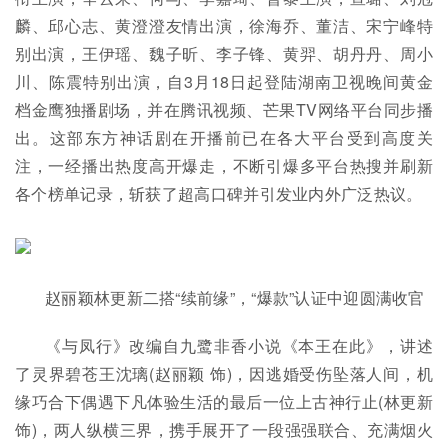
麟、邱心志、黄澄澄友情出演，徐海乔、董洁、宋宁峰特
别出演，王伊瑶、魏子昕、李子锋、黄羿、胡丹丹、周小
川、陈震特别出演，自3月18日起登陆湖南卫视晚间黄金
档金鹰独播剧场，并在腾讯视频、芒果TV网络平台同步播
出。这部东方神话剧在开播前已在各大平台受到高度关
注，一经播出热度高开爆走，不断引爆多平台热搜并刷新
各个榜单记录，斩获了超高口碑并引发业内外广泛热议。
赵丽颖林更新二搭“续前缘”，“爆款”认证中迎圆满收官
《与凤行》改编自九鹭非香小说《本王在此》，讲述
了灵界碧苍王沈璃(赵丽颖 饰)，因逃婚受伤坠落人间，机
缘巧合下偶遇下凡体验生活的最后一位上古神行止(林更新
饰)，两人纵横三界，携手展开了一段强强联合、充满烟火