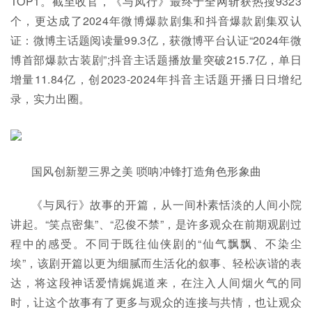
TOP1。截至收官，《与凤行》最终于全网斩获热搜9323
个，更达成了2024年微博爆款剧集和抖音爆款剧集双认
证：微博主话题阅读量99.3亿，获微博平台认证“2024年微
博首部爆款古装剧”;抖音主话题播放量突破215.7亿，单日
增量11.84亿，创2023-2024年抖音主话题开播日日增纪
录，实力出圈。
国风创新塑三界之美 唢呐冲锋打造角色形象曲
《与凤行》故事的开篇，从一间朴素恬淡的人间小院
讲起。“笑点密集”、“忍俊不禁”，是许多观众在前期观剧过
程中的感受。不同于既往仙侠剧的“仙气飘飘、不染尘
埃”，该剧开篇以更为细腻而生活化的叙事、轻松诙谐的表
达，将这段神话爱情娓娓道来，在注入人间烟火气的同
时，让这个故事有了更多与观众的连接与共情，也让观众