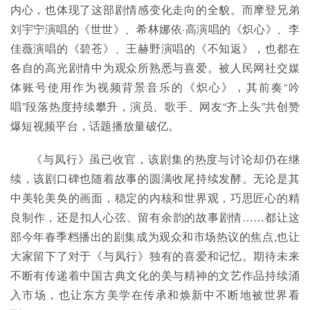
内心，也体现了这部剧情感变化走向的全貌。而摩登兄弟
刘宇宁演唱的《世世》、希林娜依·高演唱的《炽心》、李
佳薇演唱的《碧苍》、王赫野演唱的《不知返》，也都在
各自的高光剧情中为观众所熟悉与喜爱。被人民网社交媒
体账号使用作为视频背景音乐的《炽心》，其前奏“吟
唱”段落热度持续攀升，演员、歌手、网友“齐上头”共创赞
爆短视频平台，话题播放量破亿。
《与凤行》虽已收官，该剧集的热度与讨论却仍在继
续，该剧口碑也随着故事的圆满收尾持续发酵。无论是其
中美轮美奂的画面，稳定的内核和世界观，巧思匠心的精
良制作，还是扣人心弦、留有余韵的故事剧情……都让这
部今年春季档播出的剧集成为观众和市场热议的焦点,也让
大家留下了对于《与凤行》独有的喜爱和记忆。期待未来
不断有传递着中国古典文化的美与精神的文艺作品持续涌
入市场，也让东方美学在传承和焕新中不断地被世界看