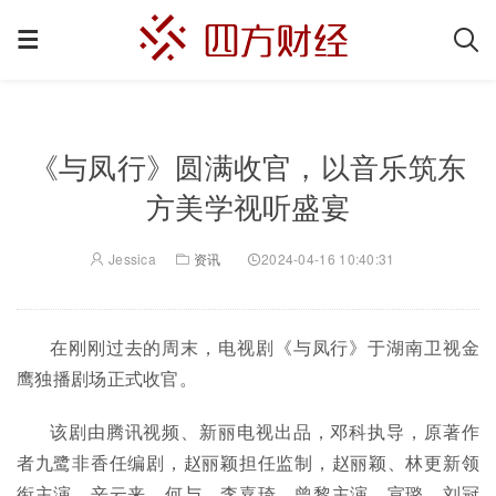
《与凤行》圆满收官，以音乐筑东
方美学视听盛宴
Jessica
资讯
2024-04-16 10:40:31
在刚刚过去的周末，电视剧《与凤行》于湖南卫视金
鹰独播剧场正式收官。
该剧由腾讯视频、新丽电视出品，邓科执导，原著作
者九鹭非香任编剧，赵丽颖担任监制，赵丽颖、林更新领
衔主演，辛云来、何与、李嘉琦、曾黎主演，宣璐、刘冠