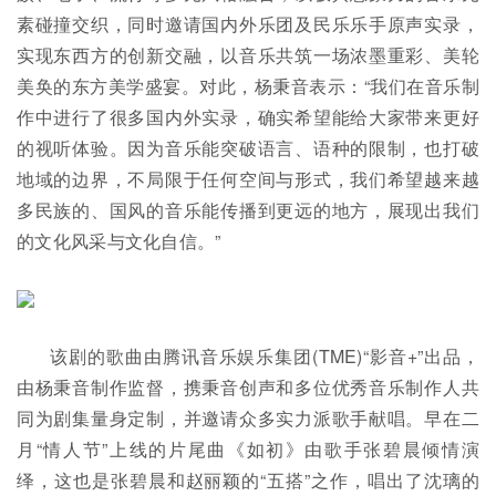
素碰撞交织，同时邀请国内外乐团及民乐乐手原声实录，
实现东西方的创新交融，以音乐共筑一场浓墨重彩、美轮
美奂的东方美学盛宴。对此，杨秉音表示：“我们在音乐制
作中进行了很多国内外实录，确实希望能给大家带来更好
的视听体验。因为音乐能突破语言、语种的限制，也打破
地域的边界，不局限于任何空间与形式，我们希望越来越
多民族的、国风的音乐能传播到更远的地方，展现出我们
的文化风采与文化自信。”
该剧的歌曲由腾讯音乐娱乐集团(TME)“影音+”出品，
由杨秉音制作监督，携秉音创声和多位优秀音乐制作人共
同为剧集量身定制，并邀请众多实力派歌手献唱。早在二
月“情人节”上线的片尾曲《如初》由歌手张碧晨倾情演
绎，这也是张碧晨和赵丽颖的“五搭”之作，唱出了沈璃的