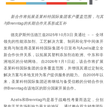
新合作将拓展圣莱科特国
际集团客户覆盖范围，与其
与Brenntag
的
长期合作关系形成互补
德克萨斯州伍德兰兹
2025年10月3日
美通社 －－ 全球
领先的性能添加剂、工艺解决方案、制药和化学中间体开
发商与制造商圣莱科特国际集团今日宣布与Azelis建立全
新合作伙伴关系，以拓展其塑料添加剂在欧洲、中东和非
洲地区的分销网络。 自2026年1月1日起，该合作将扩展
圣莱科特国际集团的业务覆盖范围，并增强其通过定制化
解决方案与本地支持为客户提供服务的能力。 自2005年以
来，圣莱科特国际集团还将继续与备受信赖的分销合作伙
伴Brenntag在该地区的部分国家开展合作。
Azelis和Brenntag均是基于战略性考量而选定，分别
聚焦于其市场影响力最大的地区。 通过整合双方销售团队