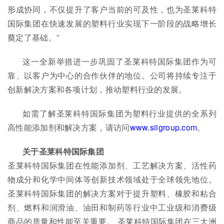
形成协同，不仅提升了客户当前的可及性，也为
圣莱科特
国际集团在快速发展的塑料行业实现下一阶段的战略增长
奠定了基础。”
这一全新举措进一步巩固了
圣莱科特
国际集团作为可
靠、以客户为中心的合作伙伴的地位。公司将持续专注于
创新解决方案和各项计划，推动塑料行业的发展。
如需了解圣莱科特国际集团为塑料行业提供的全系列
高性能添加剂和解决方案，请访问
www.siigroup.com
。
关于圣莱科特国
际集团
圣莱科特国际集团在性能添加剂、工艺解决方案、活性药
物成分和化学中间体等创新技术领域处于全球领先地位。
圣莱科特国际集团的解决方案对于提升塑料、橡胶和粘合
剂、燃料和润滑油、油田和制药等行业中工业级和消费级
商品的质量和性能至关重要。 圣莱科特国际集团在三大洲