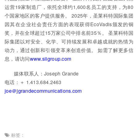
运营19家制造厂，依托全球约1,600名员工的支持，为80
个国家地区的客户提供服务。 2025年，圣莱科特国际集团
因其在企业社会责任方面的表现获得EcoVadis颁发的铜
奖，并在全球超过15万家公司中排名前35％。 圣莱科特国
际集团以对安全、化学、可持续发展和卓越成就的热情为
动力，通过创新和引领变革来创造价值。 如需了解更多信
息，请访问
www.siigroup.com
媒体联系人：Joseph Grande
电话：＋ 1.413.684.2463
joe＠jgrandecommunications.com
标签：